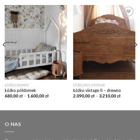
Dodaj
Dodaj
do
do
listy
listy
życzeń
życzeń
ŁÓŻKO DOMEK
ŁÓŻECZKO VINTAGE
Łóżko półdomek
Łóżko vintage II – drewno
680,00
zł
–
1.600,00
zł
2.090,00
zł
–
3.210,00
zł
O NAS