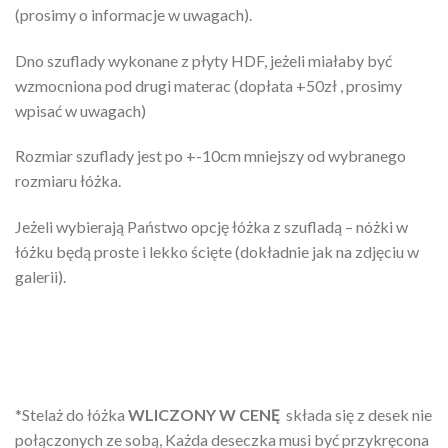
(prosimy o informacje w uwagach).
Dno szuflady wykonane z płyty HDF, jeżeli miałaby być
wzmocniona pod drugi materac (dopłata +50zł , prosimy
wpisać w uwagach)
Rozmiar szuflady jest po +-10cm mniejszy od wybranego
rozmiaru łóżka.
Jeżeli wybierają Państwo opcję łóżka z szufladą – nóżki w
łóżku będą proste i lekko ścięte (dokładnie jak na zdjęciu w
galerii).
*Stelaż do łóżka
WLICZONY W CENĘ
składa się z desek nie
połączonych ze sobą, Każda deseczka musi być przykręcona