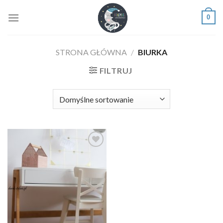
Skip
0
to
content
STRONA GŁÓWNA
/
BIURKA
FILTRUJ
Dodaj
do
listy
życzeń