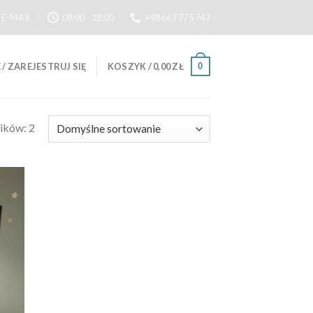
E-MAIL
08:00 - 18:00
+48 667 775 747
0
/ ZAREJESTRUJ SIĘ
KOSZYK /
0,00
ZŁ
ików: 2
daj
do
sty
czeń