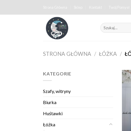
Skip
Strona Główna
Sklep
Kontakt
Twój Pomysł
to
content
Szukaj:
STRONA GŁÓWNA
/
ŁÓŻKA
/
ŁÓ
KATEGORIE
Szafy, witryny
Biurka
Huśtawki
Łóżka