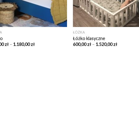
A
ŁÓŻKA
ko
Łóżko klasyczne
00
zł
–
1.180,00
zł
600,00
zł
–
1.520,00
zł