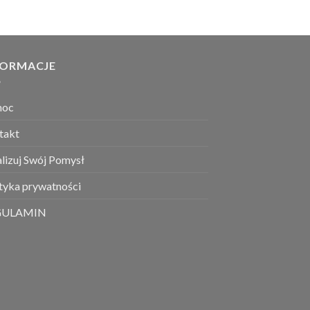
FORMACJE
moc
takt
lizuj Swój Pomysł
ityka prywatności
GULAMIN