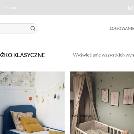
Pomoc
LOGOWANIE 
Wyświetlanie wszystkich wyn
ŻKO KLASYCZNE
Dodaj
Do
do
listy
li
życzeń
ży