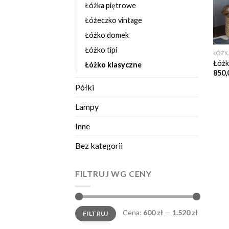
Łóżka piętrowe
Łóżeczko vintage
Łóżko domek
Łóżko tipi
ŁÓŻK
Łóż
Łóżko klasyczne
850,
Półki
Lampy
Inne
Bez kategorii
FILTRUJ WG CENY
Cena
Cena
Cena:
600 zł
—
1.520 zł
FILTRUJ
min.
maks.