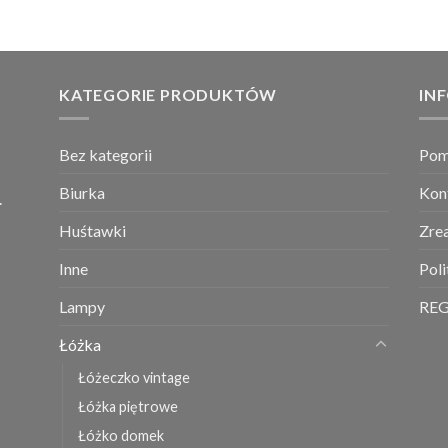
KATEGORIE PRODUKTÓW
IN
Bez kategorii
Po
Biurka
Kon
.
Huśtawki
Zrea
Inne
Pol
Lampy
RE
Łóżka
Łóżeczko vintage
Łóżka piętrowe
Łóżko domek