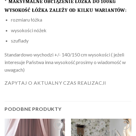
* MAKSYMALNE OBCIĄŻENIE ŁÓŻKA DO 100KG
WYSOKOŚĆ ŁÓŻKA ZALEŻY OD KILKU WARIANTÓW:
rozmiaru łóżka
wysokości nóżek
szuflady
Standardowo wychodzi +/- 140/150 cm wysokości ( jeżeli
interesuje Państwa inna wysokość prosimy o wiadomość w
uwagach)
ZAPYTAJ O AKTUALNY CZAS REALIZACJI
PODOBNE PRODUKTY
Dodaj
Dodaj