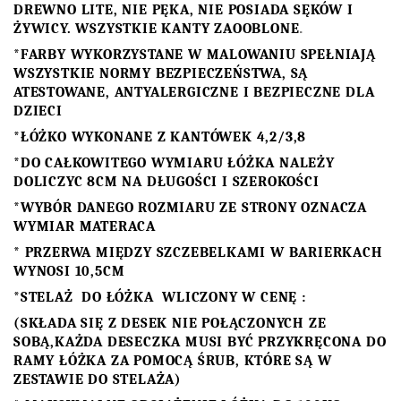
DREWNO LITE, NIE PĘKA, NIE POSIADA SĘKÓW I
ŻYWICY. WSZYSTKIE KANTY ZAOOBLONE
.
*FARBY WYKORZYSTANE W MALOWANIU SPEŁNIAJĄ
WSZYSTKIE NORMY BEZPIECZEŃSTWA, SĄ
ATESTOWANE, ANTYALERGICZNE I BEZPIECZNE DLA
DZIECI
*ŁÓŻKO WYKONANE Z KANTÓWEK 4,2/3,8
*
DO CAŁKOWITEGO WYMIARU ŁÓŻKA NALEŻY
DOLICZYC 8CM NA DŁUGOŚCI I SZEROKOŚCI
*WYBÓR DANEGO ROZMIARU ZE STRONY OZNACZA
WYMIAR MATERACA
* PRZERWA MIĘDZY SZCZEBELKAMI W BARIERKACH
WYNOSI 10,5CM
*STELAŻ DO ŁÓŻKA
WLICZONY W CENĘ :
(SKŁADA SIĘ Z DESEK NIE POŁĄCZONYCH ZE
SOBĄ,KAŻDA DESECZKA MUSI BYĆ PRZYKRĘCONA DO
RAMY ŁÓŻKA ZA POMOCĄ ŚRUB, KTÓRE SĄ W
ZESTAWIE DO STELAŻA)