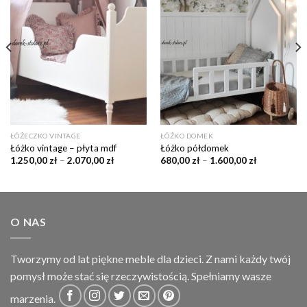
do
do
listy
listy
życzeń
życzeń
ŁÓŻECZKO VINTAGE
ŁÓŻKO DOMEK
Łóżko vintage – płyta mdf
Łóżko półdomek
1.250,00
zł
–
2.070,00
zł
680,00
zł
–
1.600,00
zł
O NAS
Tworzymy od lat piękne meble dla dzieci. Z nami każdy twój
pomysł może stać się rzeczywistością. Spełniamy wasze
marzenia.