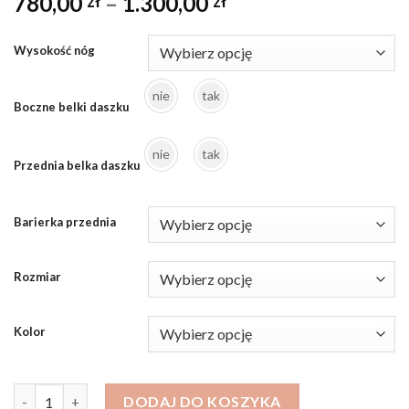
780,00
–
1.300,00
zł
zł
Wysokość nóg
nie
tak
Boczne belki daszku
nie
tak
Przednia belka daszku
Barierka przednia
Rozmiar
Kolor
ilość Łóżko domek I
DODAJ DO KOSZYKA