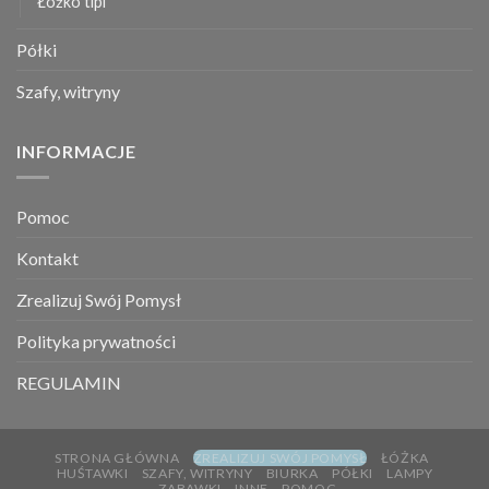
Łóżko tipi
Półki
Szafy, witryny
INFORMACJE
Pomoc
Kontakt
Zrealizuj Swój Pomysł
Polityka prywatności
REGULAMIN
STRONA GŁÓWNA
ZREALIZUJ SWÓJ POMYSŁ
ŁÓŻKA
HUŚTAWKI
SZAFY, WITRYNY
BIURKA
PÓŁKI
LAMPY
ZABAWKI
INNE
POMOC