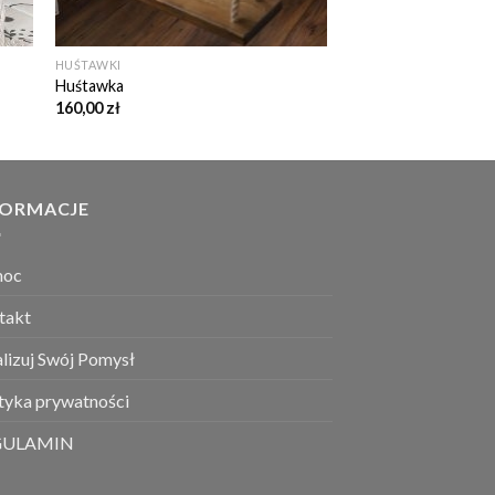
HUŚTAWKI
Huśtawka
160,00
zł
FORMACJE
moc
takt
lizuj Swój Pomysł
ityka prywatności
GULAMIN