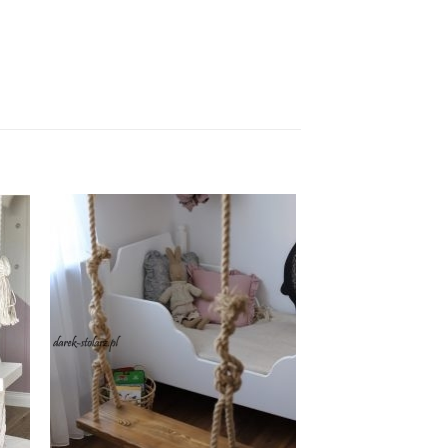
daj
Dodaj
o
do
ty
listy
zeń
życzeń