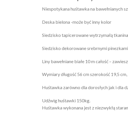
Niespotykana huśtawka na bawełnianych szn
Deska bielona -może być inny kolor
Siedzisko tapicerowane wytrzymałą tkanina
Siedzisko dekorowane srebrnymi pinezkami
Liny bawełniane białe 10 m całość – zawies
Wymiary długość 56 cm szerokość 19,5 cm,
Huśtawka zarówno dla dorosłych jak i dla dz
Udźwig huśtawki 150kg.
Huśtawka wykonana jest z niezwykłą starann