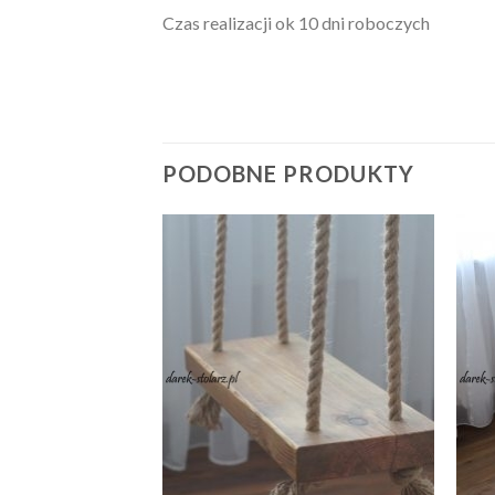
Czas realizacji ok 10 dni roboczych
PODOBNE PRODUKTY
Dodaj
Dodaj
do
do
listy
listy
życzeń
życzeń