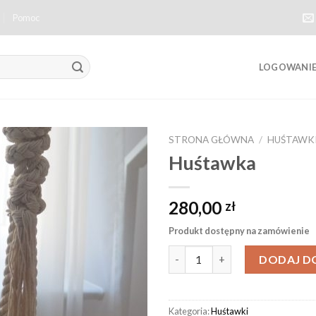
Pomoc
LOGOWANIE 
STRONA GŁÓWNA
/
HUŚTAWK
Huśtawka
Dodaj
do
listy
280,00
zł
życzeń
Produkt dostępny na zamówienie
ilość Huśtawka
DODAJ D
Kategoria:
Huśtawki