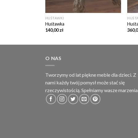
HUŚTAWKI
HUŚT
Huśtawka
Huśt
140,00
zł
360,
O NAS
Tworzymy od lat piękne meble dla dzieci. Z
nami każdy twój pomysł może stać się
rzeczywistością. Spełniamy wasze marzenia