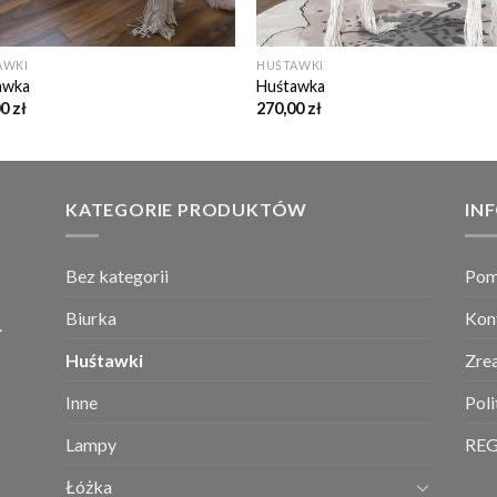
AWKI
HUŚTAWKI
awka
Huśtawka
00
zł
270,00
zł
KATEGORIE PRODUKTÓW
IN
Bez kategorii
Po
Biurka
Kon
.
Huśtawki
Zrea
Inne
Pol
Lampy
RE
Łóżka