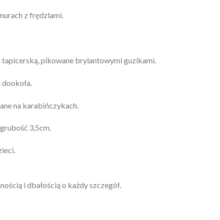
urach z frędzlami.
 tapicerską, pikowane brylantowymi guzikami.
 dookoła.
zane na karabińczykach.
 grubość 3,5cm.
ieci.
ością i dbałością o każdy szczegół.