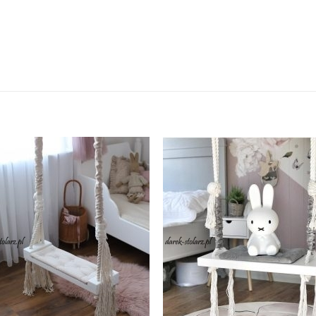
Dodaj
Do
do
d
listy
lis
życzeń
życ