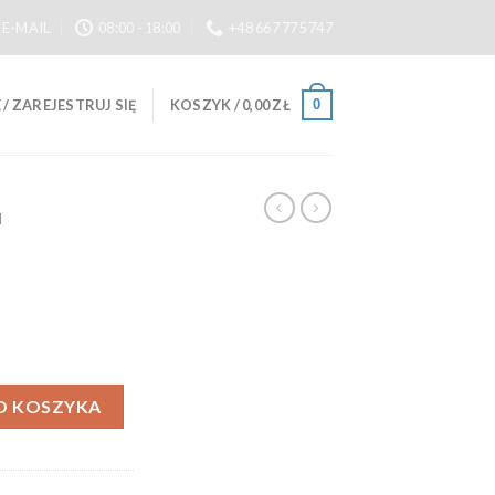
E-MAIL
08:00 - 18:00
+48 667 775 747
0
/ ZAREJESTRUJ SIĘ
KOSZYK /
0,00
ZŁ
I
O KOSZYKA